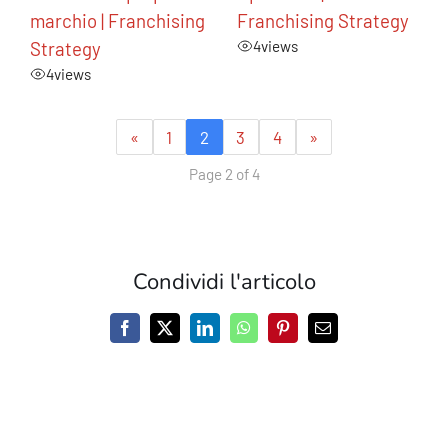
marchio | Franchising
Franchising Strategy
Strategy
4
views
4
views
«
1
2
3
4
»
Page 2 of 4
Condividi l'articolo
Facebook
X
LinkedIn
WhatsApp
Pinterest
Email