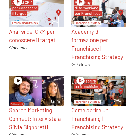
Analisi del CRM per
Academy di
conoscere il target
formazione per
4
views
Franchisee |
Franchising Strategy
2
views
03:25
Search Marketing
Come aprire un
Connect: Intervista a
Franchising |
Silvia Signoretti
Franchising Strategy
5
views
7
views