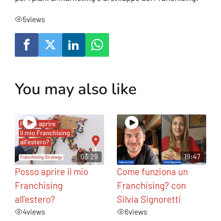
5
views
You may also like
03:29
19:47
Posso aprire il mio
Come funziona un
Franchising
Franchising? con
all’estero?
Silvia Signoretti
4
views
6
views