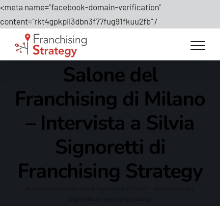
<meta name="facebook-domain-verification"
Salta
content="rkt4gpkpii3dbn3f77fug91fkuu2fb" /
al
contenuto
Salone del
Franchising di Milano
– Intervista a Silvia
Signoretti di
Franchising Strategy
Home
»
Videos
»
Salone del Franchising di Milano – Intervista a Silvia
Signoretti di Franchising Strategy