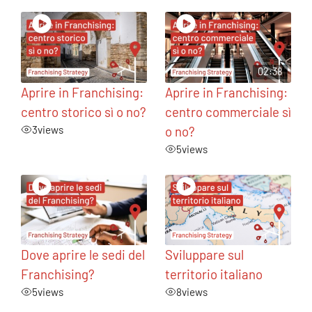
02:38
Aprire in Franchising:
Aprire in Franchising:
centro storico sì o no?
centro commerciale sì
3
views
o no?
5
views
Dove aprire le sedi del
Sviluppare sul
Franchising?
territorio italiano
5
views
8
views