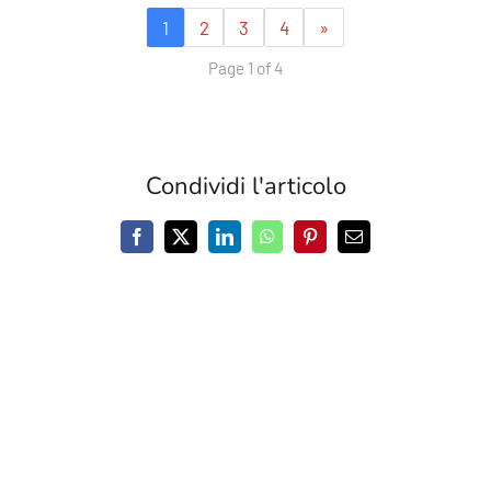
1
2
3
4
»
Page 1 of 4
Condividi l'articolo
Facebook
X
LinkedIn
WhatsApp
Pinterest
Email