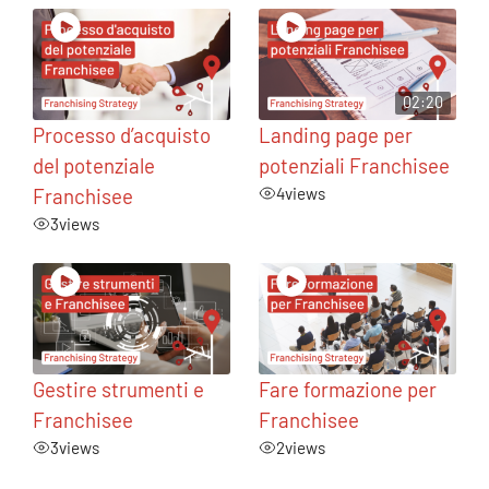
02:20
Processo d’acquisto
Landing page per
del potenziale
potenziali Franchisee
Franchisee
4
views
3
views
Gestire strumenti e
Fare formazione per
Franchisee
Franchisee
3
views
2
views