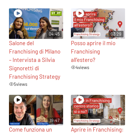
04:45
03:29
Salone del
Posso aprire il mio
Franchising di Milano
Franchising
– Intervista a Silvia
all’estero?
Signoretti di
4
views
Franchising Strategy
5
views
19:47
Come funziona un
Aprire in Franchising: