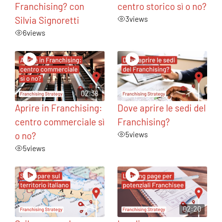
Franchising? con
centro storico sì o no?
Silvia Signoretti
3
views
6
views
02:38
Aprire in Franchising:
Dove aprire le sedi del
centro commerciale sì
Franchising?
o no?
5
views
5
views
02:20