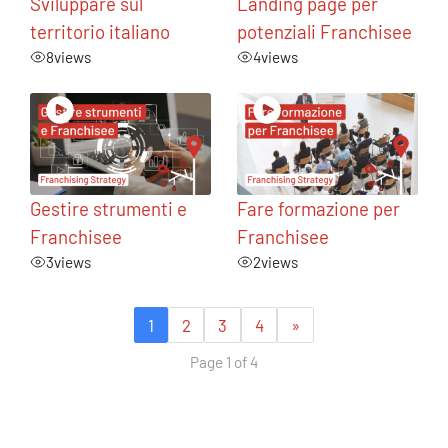
Sviluppare sul
Landing page per
territorio italiano
potenziali Franchisee
8
views
4
views
Gestire strumenti e
Fare formazione per
Franchisee
Franchisee
3
views
2
views
1
2
3
4
»
Page 1 of 4