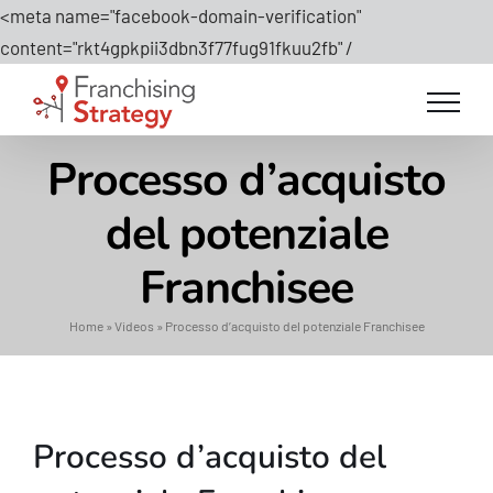
<meta name="facebook-domain-verification"
Salta
content="rkt4gpkpii3dbn3f77fug91fkuu2fb" /
al
contenuto
Processo d’acquisto
del potenziale
Franchisee
Home
»
Videos
»
Processo d’acquisto del potenziale Franchisee
Processo d’acquisto del