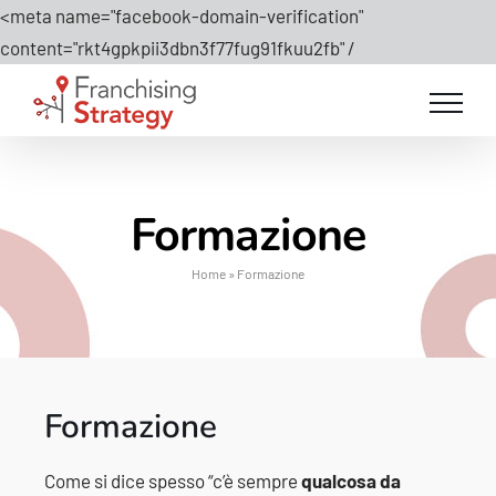
<meta name="facebook-domain-verification"
Salta
content="rkt4gpkpii3dbn3f77fug91fkuu2fb" /
al
contenuto
Formazione
Home
»
Formazione
Formazione
Come si dice spesso “c’è sempre
qualcosa da