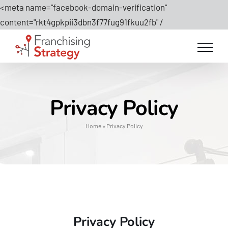
<meta name="facebook-domain-verification"
Salta
content="rkt4gpkpii3dbn3f77fug91fkuu2fb" /
al
contenuto
Privacy Policy
Home
»
Privacy Policy
Privacy Policy