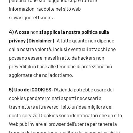
personali che stai leggendo copre tutte le
informazioni raccolte nei sito web
silviasignoretti.com.
4) A cosa
non
si applica la nostra politica sulla
privacy (Disclaimer)
: A tutto quanto non dipende
dalla nostra volontà, inclusi eventuali attacchi che
possano essere messi in atto da hackers non
prevedibili in base alle tecniche di protezione più
aggiornate che noi adottiamo.
5) Uso dei COOKIES
: l’Azienda potrebbe usare dei
cookies per determinati aspetti necessari a
trasmettere attraverso il sito un’idea migliore dei
nostri servizi. I Cookies sono identificatori che un sito
Web può inviare al browser dell’utente per tenere la
traccia del computer e facilitare la successiva visita