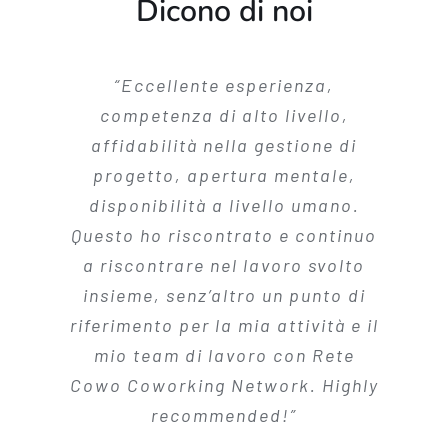
Dicono di noi
“Seguo Silvia da diverso tempo, e
“Eccellente esperienza,
competenza di alto livello,
ho avuto spesso modo di
apprezzarla come professionista
affidabilità nella gestione di
esperta di strategie legate ai
progetto, apertura mentale,
franchising
disponibilità a livello umano.
. Recentemente ho
però conosciuto anche il suo lato
Questo ho riscontrato e continuo
a riscontrare nel lavoro svolto
altruista e, oserei dire,
insieme, senz’altro un punto di
scientifico: da perfetta
riferimento per la mia attività e il
conoscitrice del campo in cui
lavora, Silvia non si risparmia
mio
team
di lavoro con Rete
Cowo Coworking
nella divulgazione della
Network
. Highly
conoscenza, fornendo un aiuto
recommended!”
inestimabile a chi, come me, sta