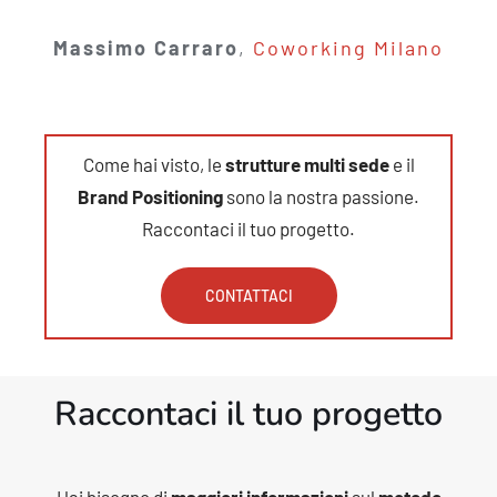
cercando di implementare una
Massimo Carraro
,
Coworking Milano
strategia per la propria azienda.
Se volessi descriverla in una
parola non potrei che dire:
preziosa!”
Come hai visto, le
strutture multi
sede
e il
Brand Positioning
sono la nostra passione.
Raccontaci il tuo progetto.
Chiara Bianchi
CONTATTACI
Raccontaci il tuo progetto