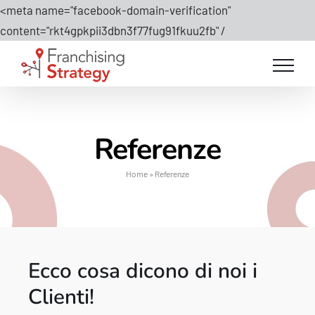
<meta name="facebook-domain-verification"
Salta
content="rkt4gpkpii3dbn3f77fug91fkuu2fb" /
al
contenuto
Referenze
Home
»
Referenze
Ecco cosa dicono di noi i
Clienti!