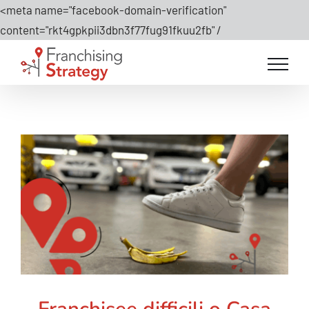
<meta name="facebook-domain-verification"
Salta
content="rkt4gpkpii3dbn3f77fug91fkuu2fb" /
al
contenuto
Franchisee difficili o Casa