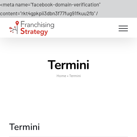
<meta name="facebook-domain-verification"
Salta
content="rkt4gpkpii3dbn3f77fug91fkuu2fb" /
al
contenuto
Termini
Home
»
Termini
Termini