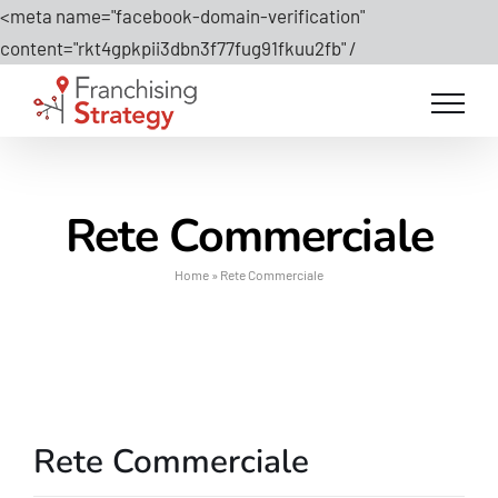
<meta name="facebook-domain-verification"
Salta
content="rkt4gpkpii3dbn3f77fug91fkuu2fb" /
al
contenuto
Rete Commerciale
Home
»
Rete Commerciale
Rete Commerciale