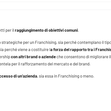
ti per il
raggiungimento di obiettivi comuni
.
o strategiche per un
Franchising
, sia perché contemplano il tipo
sia perché viene a costituire l
a forza del rapporto tra i
Franchi
nership
con altri brand o aziende
che consentono di migliorare il
ientela per il rafforzamento del mercato e del brand.
uccesso di un’azienda
, sia essa in
Franchising
o meno.