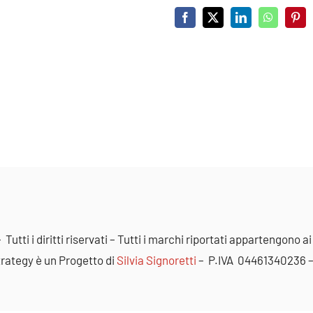
Facebook
X
LinkedIn
WhatsAp
Pint
 Tutti i diritti riservati – Tutti i marchi riportati appartengono ai
rategy è un Progetto di
Silvia Signoretti
– P.IVA 04461340236 