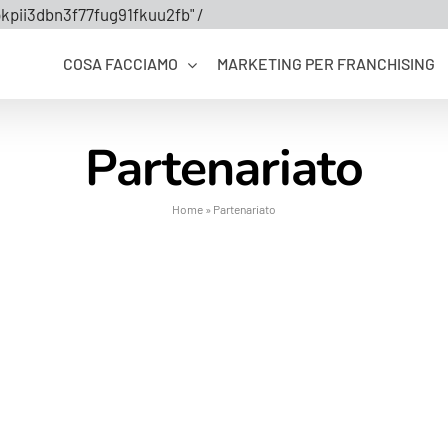
Salta
kpii3dbn3f77fug91fkuu2fb" /
al
COSA FACCIAMO
MARKETING PER FRANCHISING
contenuto
Partenariato
Home
»
Partenariato