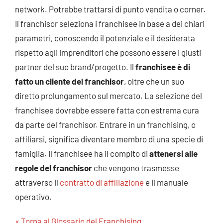
network
. Potrebbe trattarsi di punto vendita o corner.
Il
franchisor
seleziona i
franchisee
in base a dei chiari
parametri, conoscendo il potenziale e il desiderata
rispetto agli imprenditori che possono essere i giusti
partner del suo brand/progetto. Il
franchisee
è di
fatto un cliente del
franchisor
, oltre che un suo
diretto prolungamento sul mercato. La selezione del
franchisee
dovrebbe essere fatta con estrema cura
da parte del
franchisor
. Entrare in un
franchising
, o
affiliarsi, significa diventare membro di una specie di
famiglia. Il
franchisee
ha il compito di
attenersi alle
regole del
franchisor
che vengono trasmesse
attraverso il
contratto di affiliazione
e il manuale
operativo.
« Torna al Glossario del Franchising