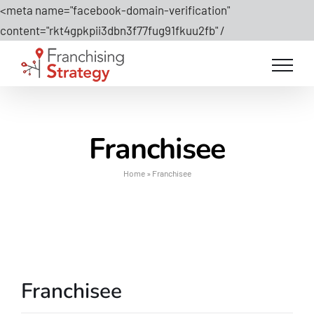
<meta name="facebook-domain-verification"
Salta
content="rkt4gpkpii3dbn3f77fug91fkuu2fb" /
al
contenuto
Franchisee
Home
»
Franchisee
Franchisee