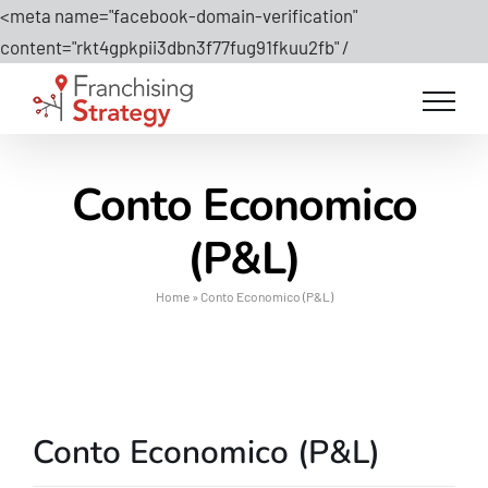
<meta name="facebook-domain-verification"
Salta
content="rkt4gpkpii3dbn3f77fug91fkuu2fb" /
al
contenuto
Conto Economico
(P&L)
Home
»
Conto Economico (P&L)
Conto Economico (P&L)